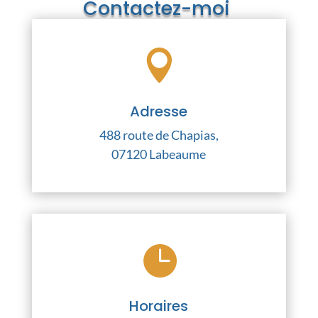
Contactez-moi
Comportementaliste
Chiens et Chats en

Ardèche
Adresse
Possibilité de visio pour les séances
avec les chats.
488 route de Chapias,
07120 Labeaume

Horaires